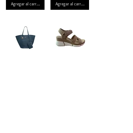
Agregar al carrito
Agregar al carrito
Tote XL Azul
SANDALIA HOME HISPANA
$1,999.00
$740.00
Agregar al carrito
Agregar al carrito
ALPARGATA TOMY EFE
CROSSBODY CREAM BEAR