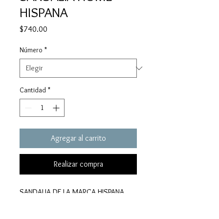
HISPANA
Precio
$740.00
Número
*
Cantidad
*
Agregar al carrito
Realizar compra
SANDALIA DE LA MARCA HISPANA
CON UN TACON DE 6.5CM. Y UNA
PLATAFORMA DE 2.5CM. SON