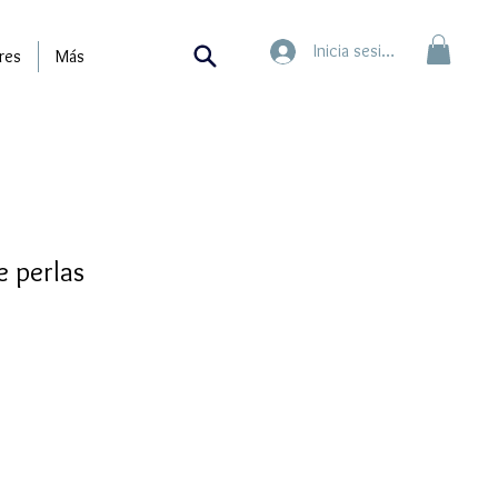
Inicia sesión
res
Más
 perlas