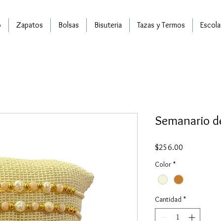
o
Zapatos
Bolsas
Bisuteria
Tazas y Termos
Escola
Semanario de
Precio
$256.00
Color
*
Cantidad
*