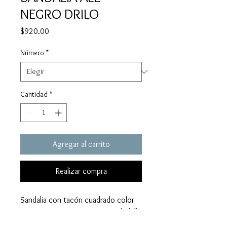
NEGRO DRILO
Precio
$920.00
Número
*
Cantidad
*
Agregar al carrito
Realizar compra
Sandalia con tacón cuadrado color
negro, marca Hispana con una hebilla
en la parte de enfrente color