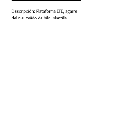
Descripción: Plataforma EFE, agarre
del pie, tejido de hilo, plantilla
acolchonada para mayor comodidad,
tacón de 10.5 cm. Plataforma de 3
cm.
Material: Textil, plataforma de
corcho
info@pielcanelaoaxaca.com
© 2024 Creado por Piel Canela Oaxaca