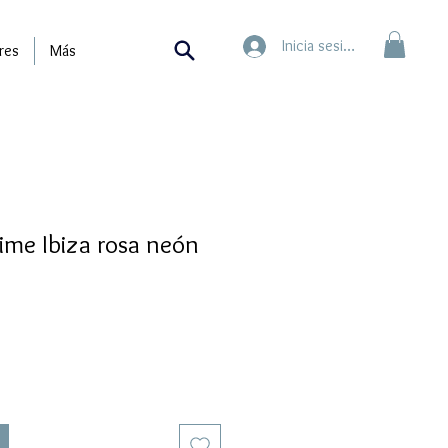
Inicia sesión
res
Más
ime Ibiza rosa neón