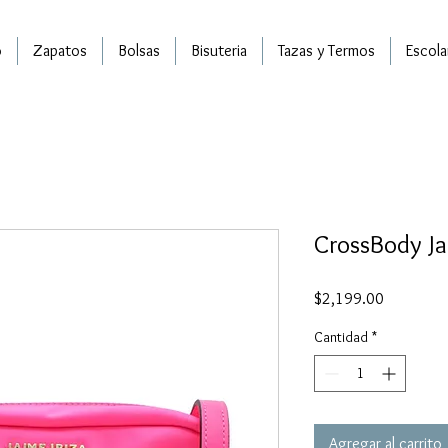
o
Zapatos
Bolsas
Bisuteria
Tazas y Termos
Escola
CrossBody Ja
Precio
$2,199.00
Cantidad
*
Agregar al carrito