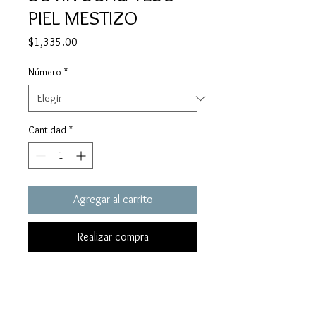
PIEL MESTIZO
Precio
$1,335.00
Número
*
Cantidad
*
Agregar al carrito
Realizar compra
Botín de vestir, con tacon de aguja
alto 10 CM, hecho en piel natural
Hueso